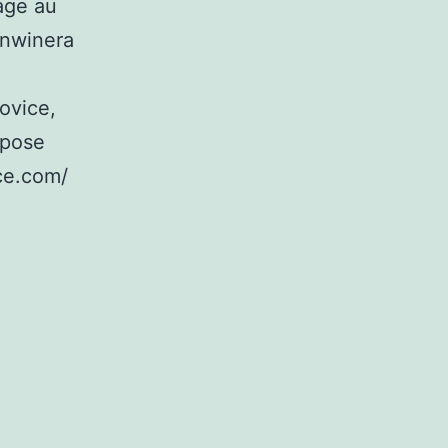
age au
inwinera
ovice,
opose
ce.com/