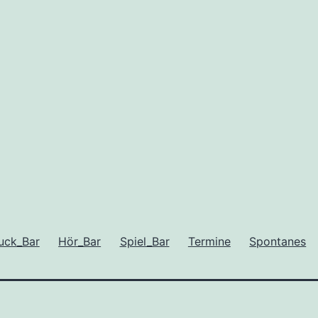
uck_Bar
Hör_Bar
Spiel_Bar
Termine
Spontanes