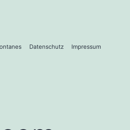
ontanes
Datenschutz
Impressum