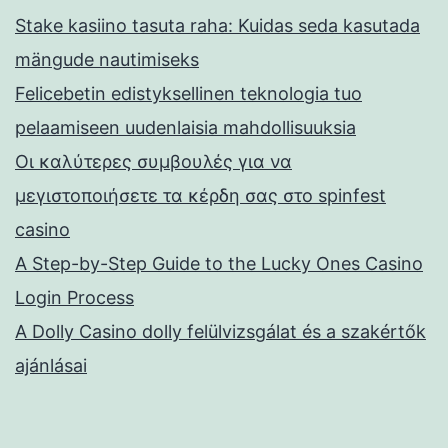
Stake kasiino tasuta raha: Kuidas seda kasutada
mängude nautimiseks
Felicebetin edistyksellinen teknologia tuo
pelaamiseen uudenlaisia mahdollisuuksia
Οι καλύτερες συμβουλές για να
μεγιστοποιήσετε τα κέρδη σας στο spinfest
casino
A Step-by-Step Guide to the Lucky Ones Casino
Login Process
A Dolly Casino dolly felülvizsgálat és a szakértők
ajánlásai