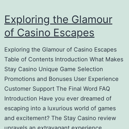
Exploring the Glamour
of Casino Escapes
Exploring the Glamour of Casino Escapes
Table of Contents Introduction What Makes
Stay Casino Unique Game Selection
Promotions and Bonuses User Experience
Customer Support The Final Word FAQ
Introduction Have you ever dreamed of
escaping into a luxurious world of games
and excitement? The Stay Casino review
unravels an extravagant experience