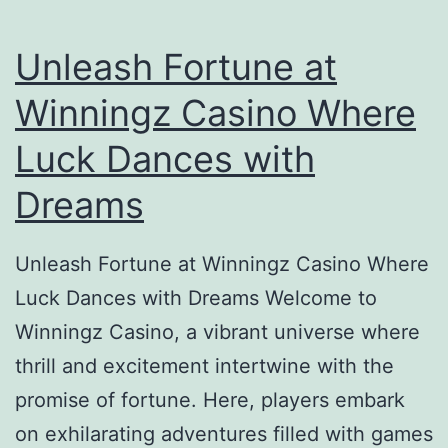
Unleash Fortune at
Winningz Casino Where
Luck Dances with
Dreams
Unleash Fortune at Winningz Casino Where
Luck Dances with Dreams Welcome to
Winningz Casino, a vibrant universe where
thrill and excitement intertwine with the
promise of fortune. Here, players embark
on exhilarating adventures filled with games