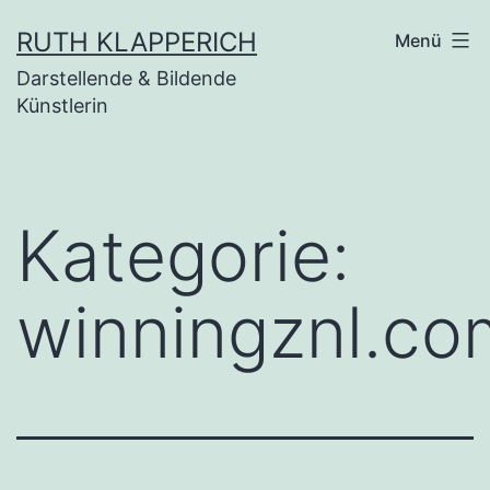
Zum
RUTH KLAPPERICH
Menü
Inhalt
Darstellende & Bildende
springen
Künstlerin
Kategorie:
winningznl.co