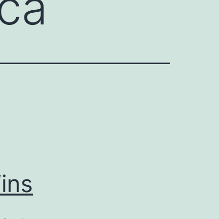
.ca
ins