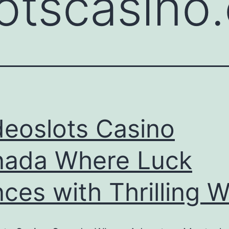
otscasino
eoslots Casino
ada Where Luck
ces with Thrilling W