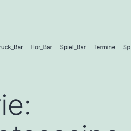
ruck_Bar
Hör_Bar
Spiel_Bar
Termine
Sp
ie: