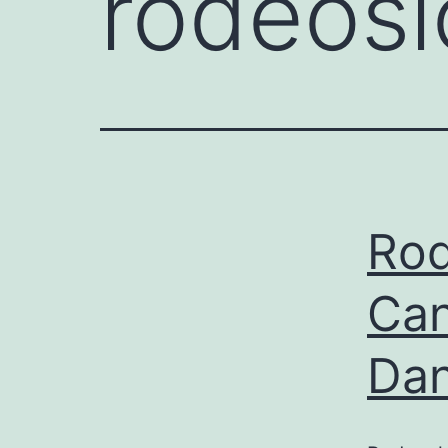
rodeosl
Rod
Can
Dan