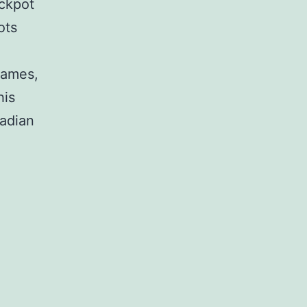
ckpot
ots
games,
his
nadian