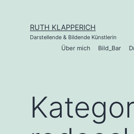
Zum
Inhalt
springen
RUTH KLAPPERICH
Darstellende & Bildende Künstlerin
Über mich
Bild_Bar
D
Kategor