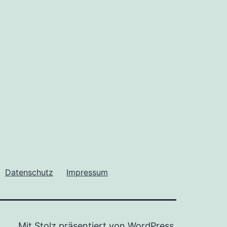
Datenschutz
Impressum
Mit Stolz präsentiert von
WordPress
.