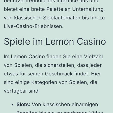
benutzerfreundliches Interface aus und
bietet eine breite Palette an Unterhaltung,
von klassischen Spielautomaten bis hin zu
Live-Casino-Erlebnissen.
Spiele im Lemon Casino
Im Lemon Casino finden Sie eine Vielzahl
von Spielen, die sicherstellen, dass jeder
etwas für seinen Geschmack findet. Hier
sind einige Kategorien von Spielen, die
verfügbar sind:
Slots:
Von klassischen einarmigen