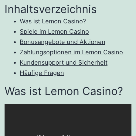
Inhaltsverzeichnis
Was ist Lemon Casino?
Spiele im Lemon Casino
Bonusangebote und Aktionen
Zahlungsoptionen im Lemon Casino
Kundensupport und Sicherheit
Häufige Fragen
Was ist Lemon Casino?