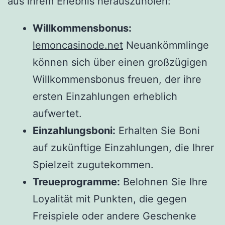
aus ihrem Erlebnis herauszuholen:
Willkommensbonus:
lemoncasinode.net
Neuankömmlinge
können sich über einen großzügigen
Willkommensbonus freuen, der ihre
ersten Einzahlungen erheblich
aufwertet.
Einzahlungsboni:
Erhalten Sie Boni
auf zukünftige Einzahlungen, die Ihrer
Spielzeit zugutekommen.
Treueprogramme:
Belohnen Sie Ihre
Loyalität mit Punkten, die gegen
Freispiele oder andere Geschenke