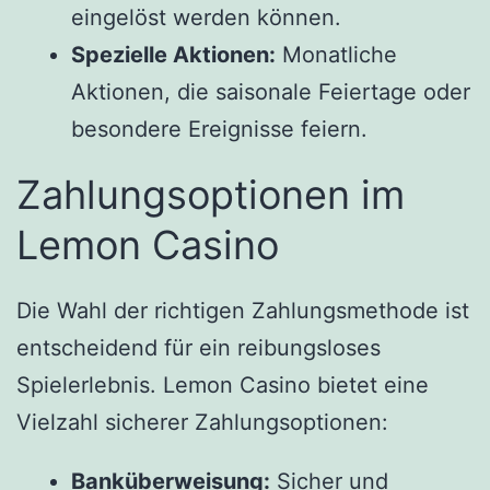
eingelöst werden können.
Spezielle Aktionen:
Monatliche
Aktionen, die saisonale Feiertage oder
besondere Ereignisse feiern.
Zahlungsoptionen im
Lemon Casino
Die Wahl der richtigen Zahlungsmethode ist
entscheidend für ein reibungsloses
Spielerlebnis. Lemon Casino bietet eine
Vielzahl sicherer Zahlungsoptionen:
Banküberweisung:
Sicher und