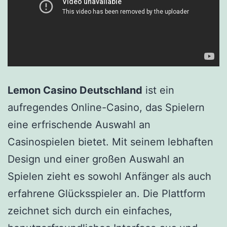
Lemon Casino Deutschland
ist ein
aufregendes Online-Casino, das Spielern
eine erfrischende Auswahl an
Casinospielen bietet. Mit seinem lebhaften
Design und einer großen Auswahl an
Spielen zieht es sowohl Anfänger als auch
erfahrene Glücksspieler an. Die Plattform
zeichnet sich durch ein einfaches,