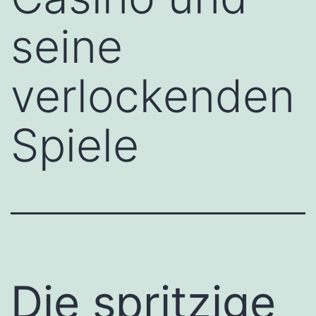
seine
verlockenden
Spiele
Die spritzige