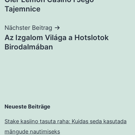
Tajemnice
Nächster Beitrag
Az Izgalom Világa a Hotslotok
Birodalmában
Neueste Beiträge
Stake kasiino tasuta raha: Kuidas seda kasutada
mängude nautimiseks