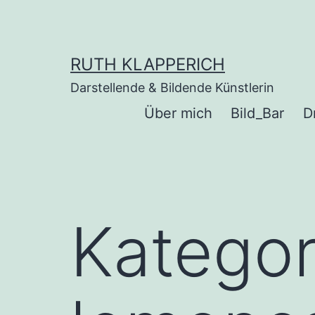
Zum
Inhalt
springen
RUTH KLAPPERICH
Darstellende & Bildende Künstlerin
Über mich
Bild_Bar
D
Kategor