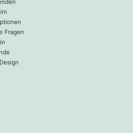
kenden
 im
ptionen
e Fragen
in
ende
 Design