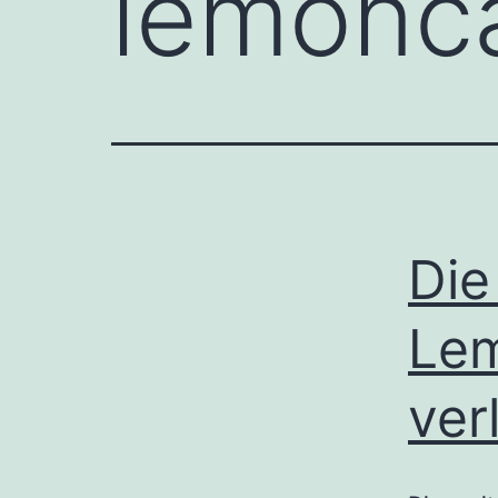
lemonc
Die
Lem
ver