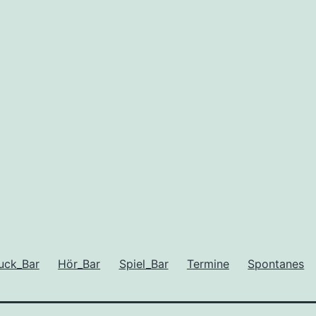
uck_Bar
Hör_Bar
Spiel_Bar
Termine
Spontanes