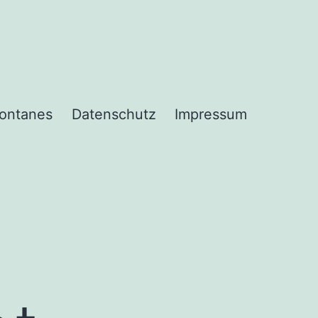
ontanes
Datenschutz
Impressum