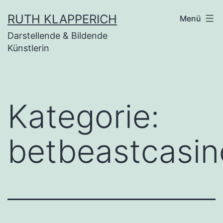
Zum
RUTH KLAPPERICH
Menü
Inhalt
Darstellende & Bildende
springen
Künstlerin
Kategorie:
betbeastcasin