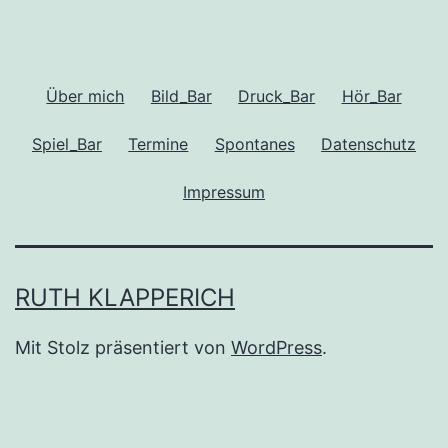
Über mich
Bild_Bar
Druck_Bar
Hör_Bar
Spiel_Bar
Termine
Spontanes
Datenschutz
Impressum
RUTH KLAPPERICH
Mit Stolz präsentiert von
WordPress
.